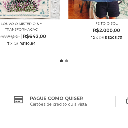
FEITO O SOL
LOUVO O MISTÉRIO & A
TRANSFORMAÇÃO
R$2.000,00
R$642,00
R$720,00
12
X DE
R$205,73
7
X DE
R$110,84
PAGUE COMO QUISER
Cartões de crédito ou à vista