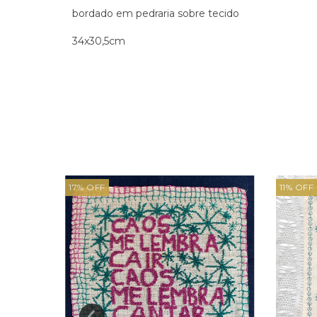
bordado em pedraria sobre tecido
34x30,5cm
17
%
OFF
11
%
OFF