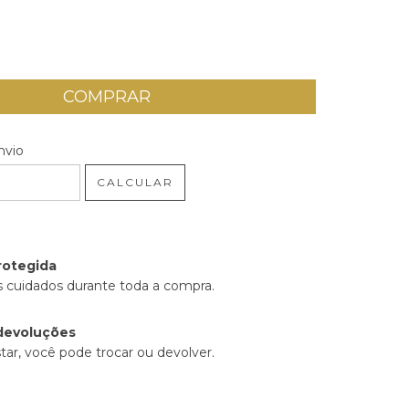
 CEP:
ALTERAR CEP
nvio
CALCULAR
rotegida
 cuidados durante toda a compra.
devoluções
tar, você pode trocar ou devolver.