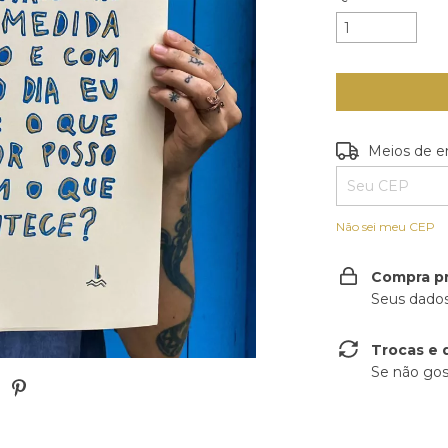
Entregas para o
Meios de e
Não sei meu CEP
Compra p
Seus dados
Trocas e 
Se não gos