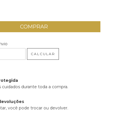
 CEP:
ALTERAR CEP
nvio
CALCULAR
rotegida
 cuidados durante toda a compra.
devoluções
tar, você pode trocar ou devolver.