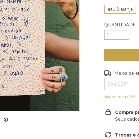
azul&laranja
QUANTIDADE
Entregas para o
Meios de e
Não sei meu CEP
Compra p
Seus dados
Trocas e 