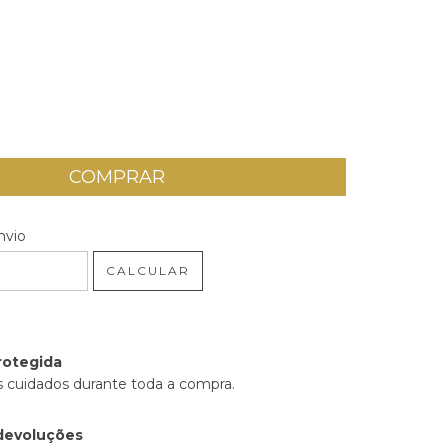
 CEP:
ALTERAR CEP
nvio
CALCULAR
rotegida
 cuidados durante toda a compra.
devoluções